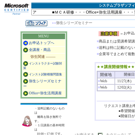
システムプラザソフィ
●●
弥生シリーズセミナー
←
お申込
MENU
■
商品または受講希望講
お申込トップへ
■
送料は特に記載のない
全講座・商品
■
企業等でまとめて複数
弥生関連 --------
インストラクター試験対
★★
講座開催情報
★★
策
開催地
開催日
インスト試験模擬問題集
Web
弥生シリーズセミナ
■
11/27(木)
ー
Web
■
12/02(火)
Office×弥生活用講座
リクエスト講座お申
・送料記載のないもの
●希望開催日（複
は
●開催日が決定し
離島を除き無料で
す。
・１日講座の基本時間
は
10:00～17:00 です。
↓
お申込する
をクリックして