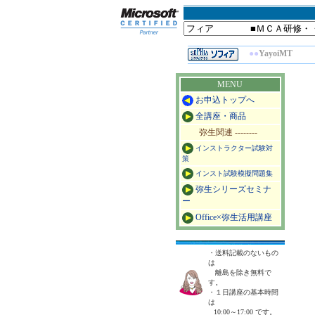
●●
YayoiMT
MENU
お申込トップへ
全講座・商品
弥生関連 --------
インストラクター試験対
策
インスト試験模擬問題集
弥生シリーズセミナ
ー
Office×弥生活用講座
・送料記載のないもの
は
離島を除き無料で
す。
・１日講座の基本時間
は
10:00～17:00 です。